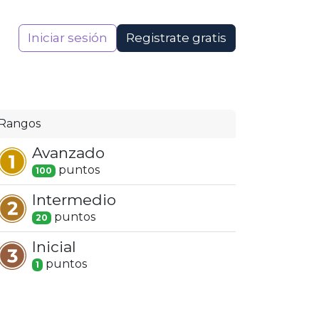
Iniciar sesión
Registrate gratis
Rangos
Avanzado
punto
s
100
Intermedio
punto
s
20
Inicial
punto
s
1