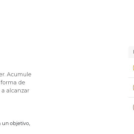
Inicio
En tu barrio
Equipo
Conversemos
er. Acumule
taforma de
 a alcanzar
un objetivo,