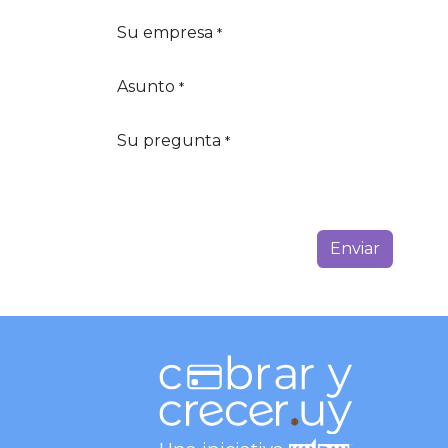
Su empresa
*
Asunto
*
Su pregunta
*
Env​​iar