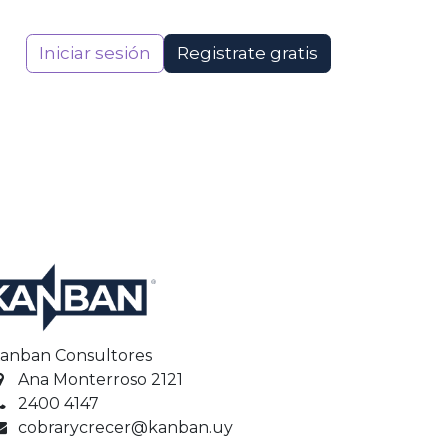
Iniciar sesión
Registrate gratis
anban Consultores
Ana Monterroso 2121
2400 4147
cobrarycrecer@kanban.uy