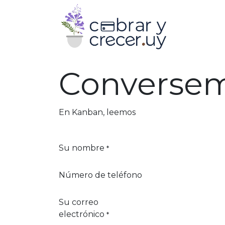
Converse
En Kanban, leemos
todos los mensajes q
Su nombre
*
Número de teléfono
Su correo
electrónico
*