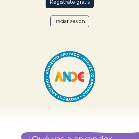
Registrate g​​r​​​​atis
Iniciar sesión
 ¿Qué vas a aprender 