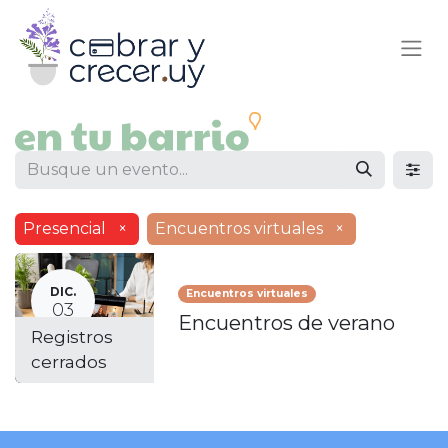
Presencial
×
Encuentros virtuales
×
DIC.
Encuentros virtuales
03
Encuentros de verano
Registros
cerrados