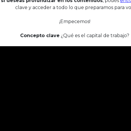
e
si deseas profundizar en los contenidos
, podés
entr
clave y acceder a todo lo que preparamos para vo
¡Empecemos!
Concepto clave
¿Qué es el capital de trabajo?