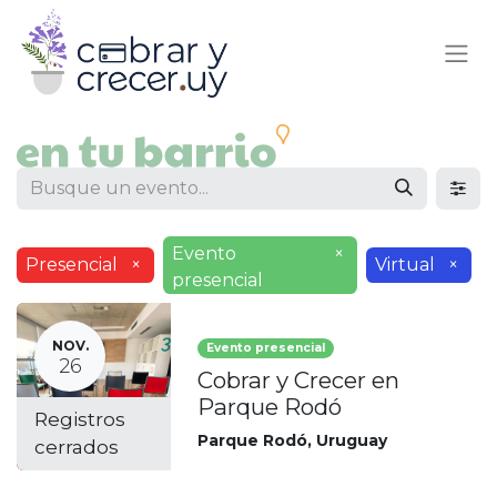
Evento
×
Presencial
×
Virtual
×
presencial
NOV.
Evento presencial
26
Cobrar y Crecer en
Parque Rodó
Registros
Parque Rodó
,
Uruguay
cerrados